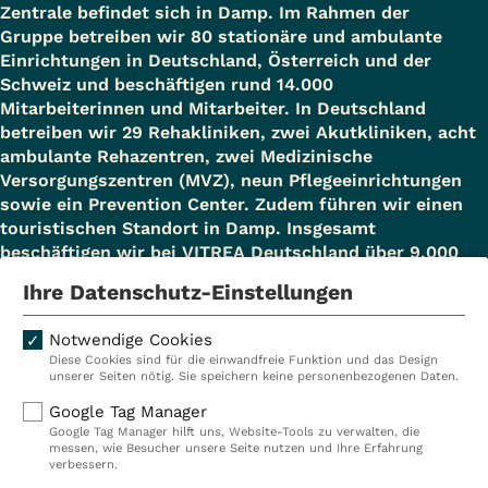
Zentrale befindet sich in Damp. Im Rahmen der
Gruppe betreiben wir 80 stationäre und ambulante
Einrichtungen in Deutschland, Österreich und der
Schweiz und beschäftigen rund 14.000
Mitarbeiterinnen und Mitarbeiter. In Deutschland
betreiben wir 29 Rehakliniken, zwei Akutkliniken, acht
ambulante Rehazentren, zwei Medizinische
Versorgungszentren (MVZ), neun Pflegeeinrichtungen
sowie ein Prevention Center. Zudem führen wir einen
touristischen Standort in Damp. Insgesamt
beschäftigen wir bei VITREA Deutschland über 9.000
Mitarbeiterinnen und Mitarbeiter.
Ihre Datenschutz-Einstellungen
Notwendige Cookies
Diese Cookies sind für die einwandfreie Funktion und das Design
Kliniken
Ambulant
unserer Seiten nötig. Sie speichern keine personenbezogenen Daten.
Reha
Pflege
Google Tag Manager
Google Tag Manager hilft uns, Website-Tools zu verwalten, die
Prävention
Karriere
messen, wie Besucher unsere Seite nutzen und Ihre Erfahrung
verbessern.
VITREA Deutschland
VITREA