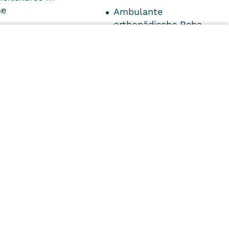
he
Ambulante
orthopädische Reha
eitsförderung in
n in Karlsruhe
ische
stherapie als
ahler
n
Kliniken
Ambulant
Im
Reha
Pflege
Prävention
Karriere
ei
VITREA Deutschland
VITREA