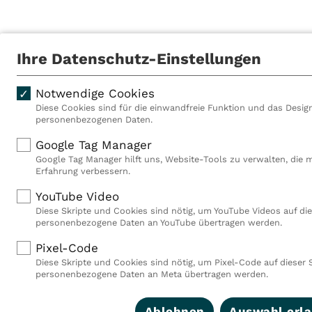
Ihre Datenschutz-Einstellungen
Notwendige Cookies
Diese Cookies sind für die einwandfreie Funktion und das Design
personenbezogenen Daten.
Als VITREA Deutschland ge
Google Tag Manager
Rehabilitationsanbieter Eu
Google Tag Manager hilft uns, Website-Tools zu verwalten, die 
Rahmen der Gruppe betreib
Erfahrung verbessern.
Deutschland, Österreich u
YouTube Video
Mitarbeiterinnen und Mitar
Diese Skripte und Cookies sind nötig, um YouTube Videos auf die
Akutkliniken, acht ambula
personenbezogene Daten an YouTube übertragen werden.
(MVZ), neun Pflegeeinricht
einen touristischen Stando
Pixel-Code
Deutschland über 9.000 Mit
Diese Skripte und Cookies sind nötig, um Pixel-Code auf dieser 
personenbezogene Daten an Meta übertragen werden.
Ablehnen
Auswahl erl