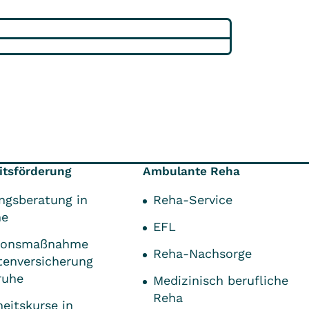
tsförderung
Ambulante Reha
ngsberatung in
Reha-Service
he
EFL
tionsmaßnahme
Reha-Nachsorge
tenversicherung
ruhe
Medizinisch berufliche
Reha
eitskurse in