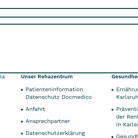
Unser Rehazentrum
Gesundhei
14
Patienteninformation
Ernähru
Datenschutz Docmedico
Karlsru
Anfahrt
Präven
der Ren
Ansprechpartner
in Karls
Datenschutzerklärung
Gesundh