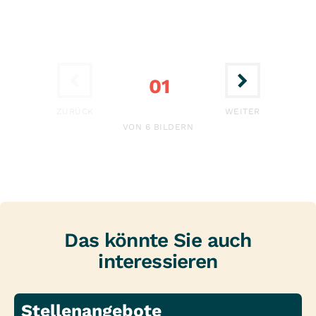
01
ERSTE
LETZTE
ZURÜCK
WEITER
VON 6 BILDERN
Das könnte Sie auch
interessieren
Stellenangebote