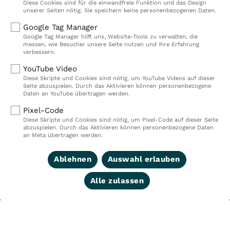
Diese Cookies sind für die einwandfreie Funktion und das Design
ambulante Rehazentren, zwei Medizinische
unserer Seiten nötig. Sie speichern keine personenbezogenen Daten.
Versorgungszentren (MVZ), neun Pflegeeinrichtungen
Google Tag Manager
sowie ein Prevention Center. Zudem führen wir einen
Google Tag Manager hilft uns, Website-Tools zu verwalten, die
touristischen Standort in Damp. Insgesamt
messen, wie Besucher unsere Seite nutzen und Ihre Erfahrung
verbessern.
beschäftigen wir bei VITREA Deutschland über 9.000
Mitarbeiterinnen und Mitarbeiter.
YouTube Video
Diese Skripte und Cookies sind nötig, um YouTube Videos auf dieser
Seite abzuspielen. Durch das Aktivieren können personenbezogene
Daten an YouTube übertragen werden.
Kliniken
Ambulant
Pixel-Code
Diese Skripte und Cookies sind nötig, um Pixel-Code auf dieser Seite
Reha
Pflege
abzuspielen. Durch das Aktivieren können personenbezogene Daten
an Meta übertragen werden.
Prävention
Karriere
VITREA Deutschland
VITREA
Ablehnen
Auswahl erlauben
Alle zulassen
IMPRESSUM
DATENSCHUTZ
COMPLIANCE
HINWEISGEBERSYSTEM