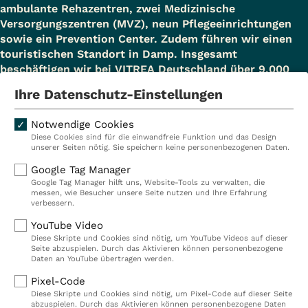
ambulante Rehazentren, zwei Medizinische
Versorgungszentren (MVZ), neun Pflegeeinrichtungen
sowie ein Prevention Center. Zudem führen wir einen
touristischen Standort in Damp. Insgesamt
beschäftigen wir bei VITREA Deutschland über 9.000
Mitarbeiterinnen und Mitarbeiter.
Ihre Datenschutz-Einstellungen
Notwendige Cookies
Diese Cookies sind für die einwandfreie Funktion und das Design
Kliniken
Ambulant
unserer Seiten nötig. Sie speichern keine personenbezogenen Daten.
Reha
Pflege
Google Tag Manager
Google Tag Manager hilft uns, Website-Tools zu verwalten, die
Prävention
Karriere
messen, wie Besucher unsere Seite nutzen und Ihre Erfahrung
verbessern.
VITREA Deutschland
VITREA
YouTube Video
Diese Skripte und Cookies sind nötig, um YouTube Videos auf dieser
Seite abzuspielen. Durch das Aktivieren können personenbezogene
IMPRESSUM
Daten an YouTube übertragen werden.
DATENSCHUTZ
Pixel-Code
COMPLIANCE
Diese Skripte und Cookies sind nötig, um Pixel-Code auf dieser Seite
HINWEISGEBERSYSTEM
abzuspielen. Durch das Aktivieren können personenbezogene Daten