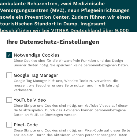
ambulante Rehazentren, zwei Medizinische
Versorgungszentren (MVZ), neun Pflegeeinrichtungen
sowie ein Prevention Center. Zudem führen wir einen
touristischen Standort in Damp. Insgesamt
beschäftigen wir bei VITREA Deutschland über 9.000
Mitarbeiterinnen und Mitarbeiter.
Ihre Datenschutz-Einstellungen
Notwendige Cookies
Diese Cookies sind für die einwandfreie Funktion und das Design
Kliniken
Ambulant
unserer Seiten nötig. Sie speichern keine personenbezogenen Daten.
Reha
Pflege
Google Tag Manager
Google Tag Manager hilft uns, Website-Tools zu verwalten, die
Prävention
Karriere
messen, wie Besucher unsere Seite nutzen und Ihre Erfahrung
verbessern.
VITREA Deutschland
VITREA
YouTube Video
Diese Skripte und Cookies sind nötig, um YouTube Videos auf dieser
Seite abzuspielen. Durch das Aktivieren können personenbezogene
IMPRESSUM
Daten an YouTube übertragen werden.
DATENSCHUTZ
Pixel-Code
COMPLIANCE
Diese Skripte und Cookies sind nötig, um Pixel-Code auf dieser Seite
HINWEISGEBERSYSTEM
abzuspielen. Durch das Aktivieren können personenbezogene Daten