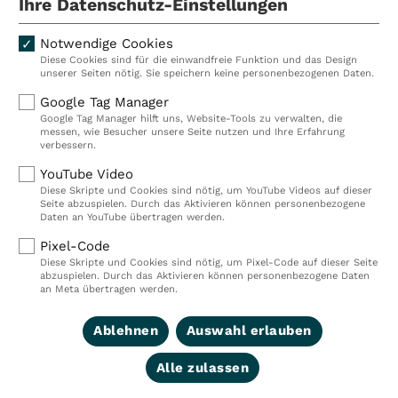
Ihre Datenschutz-Einstellungen
Notwendige Cookies
Diese Cookies sind für die einwandfreie Funktion und das Design
Kliniken
Ambulant
unserer Seiten nötig. Sie speichern keine personenbezogenen Daten.
Reha
Pflege
Google Tag Manager
Google Tag Manager hilft uns, Website-Tools zu verwalten, die
Prävention
Karriere
messen, wie Besucher unsere Seite nutzen und Ihre Erfahrung
verbessern.
VITREA Deutschland
VITREA
YouTube Video
Diese Skripte und Cookies sind nötig, um YouTube Videos auf dieser
Seite abzuspielen. Durch das Aktivieren können personenbezogene
IMPRESSUM
Daten an YouTube übertragen werden.
DATENSCHUTZ
Pixel-Code
COMPLIANCE
Diese Skripte und Cookies sind nötig, um Pixel-Code auf dieser Seite
HINWEISGEBERSYSTEM
abzuspielen. Durch das Aktivieren können personenbezogene Daten
AUFSICHTSBEHÖRDEN
an Meta übertragen werden.
COOKIE EINSTELLUNGEN
Ablehnen
Auswahl erlauben
Alle zulassen
© 2026 VITREA Holding Deutschland GmbH