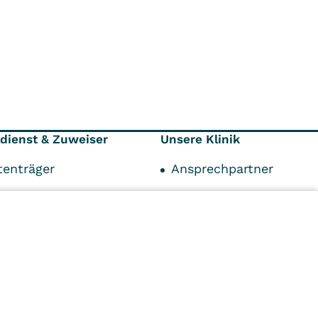
ldienst & Zuweiser
Unsere Klinik
tenträger
Ansprechpartner
werpunkte auf
Freizeit und Umgebung
en Blick
Qualität und Hygiene
Unser Leitbild
Karriere
n
Kliniken
Ambulant
Im