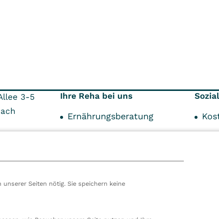
Ihre Reha bei uns
Sozia
llee 3-5
bach
Ernährungsberatung
Kos
Ergotherapie
Sch
9
ein
Über Ihre Reha
Somatik
 unserer Seiten nötig. Sie speichern keine
Psychosomatik
hören wir zur VITREA Gruppe in Wien, dem zweitgrößte
ropas. Unsere deutsche Zentrale befindet sich in Damp. 