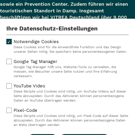
sowie ein Prevention Center. Zudem führen wir einen
touristischen Standort in Damp. Insgesamt
beschäftigen wir bei VITREA Deutschland über 9.000
Mitarbeiterinnen und Mitarbeiter.
Ihre Datenschutz-Einstellungen
Notwendige Cookies
Diese Cookies sind für die einwandfreie Funktion und das Design
Kliniken
Ambulant
unserer Seiten nötig. Sie speichern keine personenbezogenen Daten.
Reha
Pflege
Google Tag Manager
Google Tag Manager hilft uns, Website-Tools zu verwalten, die
Prävention
Karriere
messen, wie Besucher unsere Seite nutzen und Ihre Erfahrung
verbessern.
VITREA Deutschland
VITREA
YouTube Video
Diese Skripte und Cookies sind nötig, um YouTube Videos auf dieser
Seite abzuspielen. Durch das Aktivieren können personenbezogene
IMPRESSUM
Daten an YouTube übertragen werden.
DATENSCHUTZ
Pixel-Code
COMPLIANCE
Diese Skripte und Cookies sind nötig, um Pixel-Code auf dieser Seite
HINWEISGEBERSYSTEM
abzuspielen. Durch das Aktivieren können personenbezogene Daten
AUFSICHTSBEHÖRDEN
an Meta übertragen werden.
COOKIE EINSTELLUNGEN