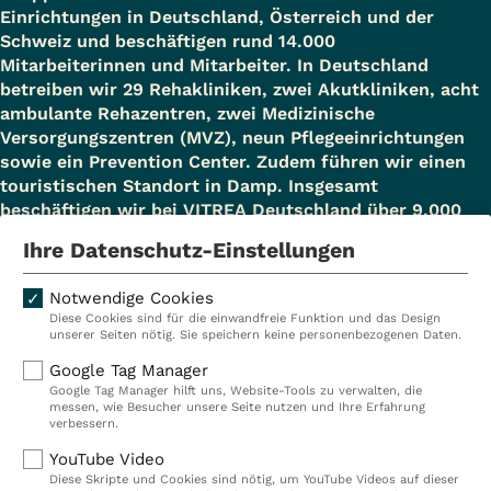
Einrichtungen in Deutschland, Österreich und der
Schweiz und beschäftigen rund 14.000
Mitarbeiterinnen und Mitarbeiter. In Deutschland
betreiben wir 29 Rehakliniken, zwei Akutkliniken, acht
ambulante Rehazentren, zwei Medizinische
Versorgungszentren (MVZ), neun Pflegeeinrichtungen
sowie ein Prevention Center. Zudem führen wir einen
touristischen Standort in Damp. Insgesamt
beschäftigen wir bei VITREA Deutschland über 9.000
Mitarbeiterinnen und Mitarbeiter.
Ihre Datenschutz-Einstellungen
Notwendige Cookies
Diese Cookies sind für die einwandfreie Funktion und das Design
Kliniken
Ambulant
unserer Seiten nötig. Sie speichern keine personenbezogenen Daten.
Reha
Pflege
Google Tag Manager
Google Tag Manager hilft uns, Website-Tools zu verwalten, die
Prävention
Karriere
messen, wie Besucher unsere Seite nutzen und Ihre Erfahrung
verbessern.
VITREA Deutschland
VITREA
YouTube Video
Diese Skripte und Cookies sind nötig, um YouTube Videos auf dieser