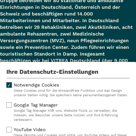
Gruppe betreiben wir 80 stationäre und ambulante
Einrichtungen in Deutschland, Österreich und der
Schweiz und beschäftigen rund 14.000
Mitarbeiterinnen und Mitarbeiter. In Deutschland
betreiben wir 29 Rehakliniken, zwei Akutkliniken, acht
ambulante Rehazentren, zwei Medizinische
Versorgungszentren (MVZ), neun Pflegeeinrichtungen
sowie ein Prevention Center. Zudem führen wir einen
touristischen Standort in Damp. Insgesamt
beschäftigen wir bei VITREA Deutschland über 9.000
Mitarbeiterinnen und Mitarbeiter.
Ihre Datenschutz-Einstellungen
Notwendige Cookies
Diese Cookies sind für die einwandfreie Funktion und das Design
Kliniken
Ambulant
unserer Seiten nötig. Sie speichern keine personenbezogenen Daten.
Reha
Pflege
Google Tag Manager
Google Tag Manager hilft uns, Website-Tools zu verwalten, die
Prävention
Karriere
messen, wie Besucher unsere Seite nutzen und Ihre Erfahrung
verbessern.
VITREA Deutschland
VITREA
YouTube Video
Diese Skripte und Cookies sind nötig, um YouTube Videos auf dieser