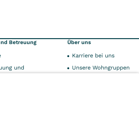
und Betreuung
Über uns
e
Karriere bei uns
uung und
Unsere Wohngruppen
itäten
Leitbild
le Beratung
Leitung
Anfahrt und Kontakt
n
Kliniken
Ambulant
Im
Reha
Pflege