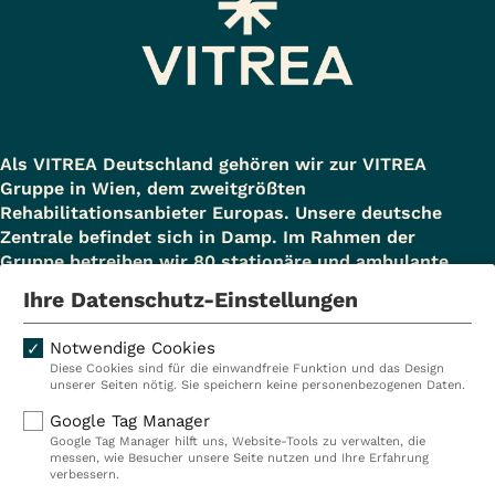
Als VITREA Deutschland gehören wir zur VITREA
Gruppe in Wien, dem zweitgrößten
Rehabilitationsanbieter Europas. Unsere deutsche
Zentrale befindet sich in Damp. Im Rahmen der
Gruppe betreiben wir 80 stationäre und ambulante
Einrichtungen in Deutschland, Österreich und der
Ihre Datenschutz-Einstellungen
Schweiz und beschäftigen rund 14.000
Mitarbeiterinnen und Mitarbeiter. In Deutschland
Notwendige Cookies
betreiben wir 29 Rehakliniken, zwei Akutkliniken, acht
Diese Cookies sind für die einwandfreie Funktion und das Design
ambulante Rehazentren, zwei Medizinische
unserer Seiten nötig. Sie speichern keine personenbezogenen Daten.
Versorgungszentren (MVZ), neun Pflegeeinrichtungen
Google Tag Manager
sowie ein Prevention Center. Zudem führen wir einen
Google Tag Manager hilft uns, Website-Tools zu verwalten, die
touristischen Standort in Damp. Insgesamt
messen, wie Besucher unsere Seite nutzen und Ihre Erfahrung
verbessern.
beschäftigen wir bei VITREA Deutschland über 9.000