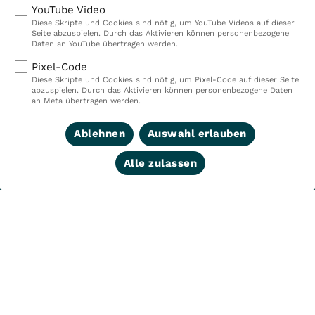
Mitarbeiterinnen und Mitarbeiter.
YouTube Video
Diese Skripte und Cookies sind nötig, um YouTube Videos auf dieser
Seite abzuspielen. Durch das Aktivieren können personenbezogene
Daten an YouTube übertragen werden.
Kliniken
Ambulant
Pixel-Code
Diese Skripte und Cookies sind nötig, um Pixel-Code auf dieser Seite
Reha
Pflege
abzuspielen. Durch das Aktivieren können personenbezogene Daten
an Meta übertragen werden.
Prävention
Karriere
Ablehnen
Auswahl erlauben
VITREA Deutschland
VITREA
Alle zulassen
IMPRESSUM
DATENSCHUTZ
COMPLIANCE
HINWEISGEBERSYSTEM
AUFSICHTSBEHÖRDEN
COOKIE EINSTELLUNGEN