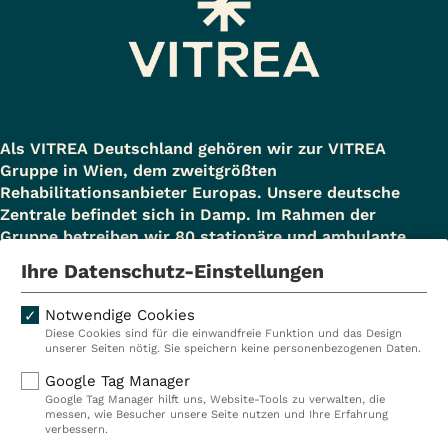
Als VITREA Deutschland gehören wir zur VITREA
Gruppe in Wien, dem zweitgrößten
Rehabilitationsanbieter Europas. Unsere deutsche
Zentrale befindet sich in Damp. Im Rahmen der
Gruppe betreiben wir 80 stationäre und ambulante
Einrichtungen in Deutschland, Österreich und der
Ihre Datenschutz-Einstellungen
Schweiz und beschäftigen rund 14.000
Mitarbeiterinnen und Mitarbeiter. In Deutschland
Notwendige Cookies
betreiben wir 29 Rehakliniken, zwei Akutkliniken, acht
Diese Cookies sind für die einwandfreie Funktion und das Design
ambulante Rehazentren, zwei Medizinische
unserer Seiten nötig. Sie speichern keine personenbezogenen Daten.
Versorgungszentren (MVZ), neun Pflegeeinrichtungen
Google Tag Manager
sowie ein Prevention Center. Zudem führen wir einen
Google Tag Manager hilft uns, Website-Tools zu verwalten, die
touristischen Standort in Damp. Insgesamt
messen, wie Besucher unsere Seite nutzen und Ihre Erfahrung
verbessern.
beschäftigen wir bei VITREA Deutschland über 9.000