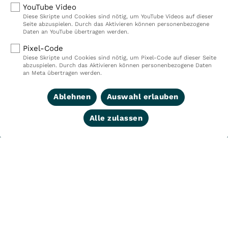
Mitarbeiterinnen und Mitarbeiter.
YouTube Video
Diese Skripte und Cookies sind nötig, um YouTube Videos auf dieser
Seite abzuspielen. Durch das Aktivieren können personenbezogene
Daten an YouTube übertragen werden.
Kliniken
Ambulant
Pixel-Code
Diese Skripte und Cookies sind nötig, um Pixel-Code auf dieser Seite
Reha
Pflege
abzuspielen. Durch das Aktivieren können personenbezogene Daten
an Meta übertragen werden.
Prävention
Karriere
Ablehnen
Auswahl erlauben
VITREA Deutschland
VITREA
Alle zulassen
IMPRESSUM
DATENSCHUTZ
COMPLIANCE
HINWEISGEBERSYSTEM
AUFSICHTSBEHÖRDEN
COOKIE EINSTELLUNGEN