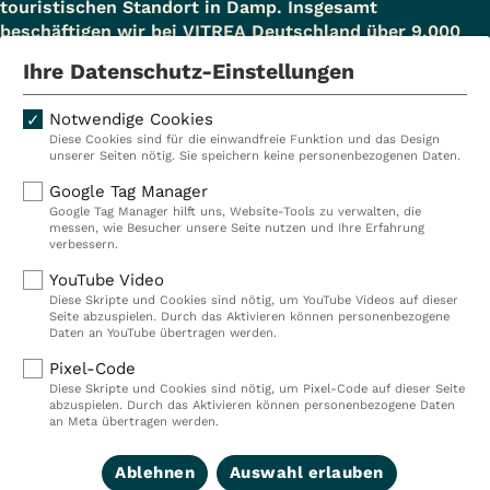
touristischen Standort in Damp. Insgesamt
beschäftigen wir bei VITREA Deutschland über 9.000
Mitarbeiterinnen und Mitarbeiter.
Ihre Datenschutz-Einstellungen
Notwendige Cookies
Diese Cookies sind für die einwandfreie Funktion und das Design
Kliniken
Ambulant
unserer Seiten nötig. Sie speichern keine personenbezogenen Daten.
Reha
Pflege
Google Tag Manager
Google Tag Manager hilft uns, Website-Tools zu verwalten, die
Prävention
Karriere
messen, wie Besucher unsere Seite nutzen und Ihre Erfahrung
verbessern.
VITREA Deutschland
VITREA
YouTube Video
Diese Skripte und Cookies sind nötig, um YouTube Videos auf dieser
Seite abzuspielen. Durch das Aktivieren können personenbezogene
IMPRESSUM
Daten an YouTube übertragen werden.
DATENSCHUTZ
Pixel-Code
COMPLIANCE
Diese Skripte und Cookies sind nötig, um Pixel-Code auf dieser Seite
HINWEISGEBERSYSTEM
abzuspielen. Durch das Aktivieren können personenbezogene Daten
AUFSICHTSBEHÖRDEN
an Meta übertragen werden.
COOKIE EINSTELLUNGEN
Ablehnen
Auswahl erlauben