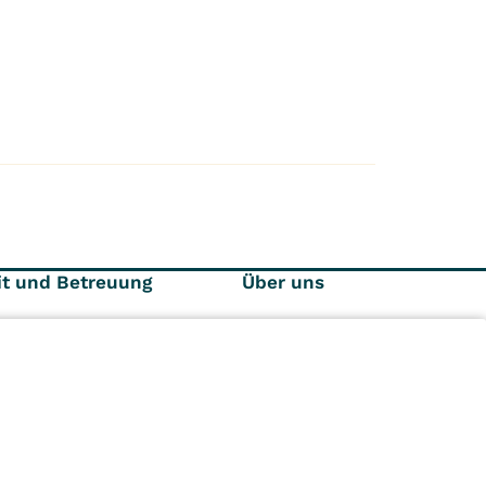
it und Betreuung
Über uns
re Pflege- und
Ihre Ansprechpartner
euungsleistungen
Anfahrt und Kontakt
zeitangebote
Impressum
Datenschutz
n
Kliniken
Ambulant