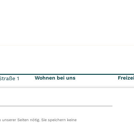
Wohnen bei uns
Freize
traße 1
Unterkunft
Unse
Betr
316
Umgebung
Frei
Verpflegung
 unserer Seiten nötig. Sie speichern keine
hören wir zur VITREA Gruppe in Wien, dem zweitgrößte