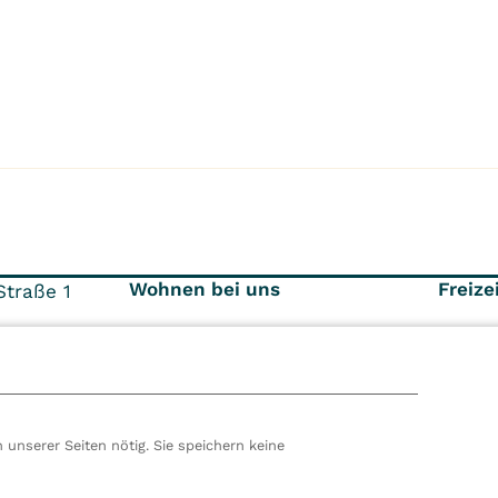
Wohnen bei uns
Freize
traße 1
Unterkunft
Unse
Betr
316
Umgebung
Frei
Verpflegung
 unserer Seiten nötig. Sie speichern keine
hören wir zur VITREA Gruppe in Wien, dem zweitgrößte