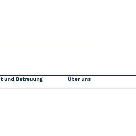
it und Betreuung
Über uns
re Pflege- und
Ihre Ansprechpartner
euungsleistungen
Anfahrt und Kontakt
zeitangebote
Impressum
Datenschutz
n
Kliniken
Ambulant