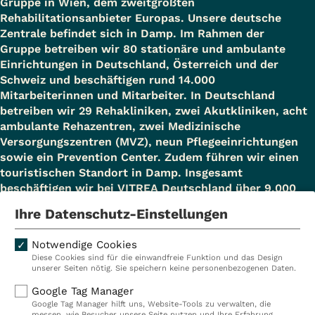
Gruppe in Wien, dem zweitgrößten
Rehabilitationsanbieter Europas. Unsere deutsche
Zentrale befindet sich in Damp. Im Rahmen der
Gruppe betreiben wir 80 stationäre und ambulante
Einrichtungen in Deutschland, Österreich und der
Schweiz und beschäftigen rund 14.000
Mitarbeiterinnen und Mitarbeiter. In Deutschland
betreiben wir 29 Rehakliniken, zwei Akutkliniken, acht
ambulante Rehazentren, zwei Medizinische
Versorgungszentren (MVZ), neun Pflegeeinrichtungen
sowie ein Prevention Center. Zudem führen wir einen
touristischen Standort in Damp. Insgesamt
beschäftigen wir bei VITREA Deutschland über 9.000
Mitarbeiterinnen und Mitarbeiter.
Ihre Datenschutz-Einstellungen
Notwendige Cookies
Diese Cookies sind für die einwandfreie Funktion und das Design
Kliniken
Ambulant
unserer Seiten nötig. Sie speichern keine personenbezogenen Daten.
Reha
Pflege
Google Tag Manager
Google Tag Manager hilft uns, Website-Tools zu verwalten, die
Prävention
Karriere
messen, wie Besucher unsere Seite nutzen und Ihre Erfahrung