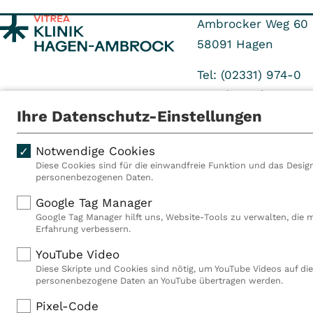
Ambrocker Weg 60
58091
Hagen
Tel: (02331) 974-0
Fax: (02331) 974-11 
Ihre Datenschutz-Einstellungen
Notwendige Cookies
Diese Cookies sind für die einwandfreie Funktion und das Design
personenbezogenen Daten.
Als VITREA Deutschland ge
Google Tag Manager
Rehabilitationsanbieter Eu
Google Tag Manager hilft uns, Website-Tools zu verwalten, die 
Rahmen der Gruppe betreib
Erfahrung verbessern.
Deutschland, Österreich u
YouTube Video
Mitarbeiterinnen und Mitar
Diese Skripte und Cookies sind nötig, um YouTube Videos auf die
Akutkliniken, acht ambula
personenbezogene Daten an YouTube übertragen werden.
(MVZ), neun Pflegeeinricht
einen touristischen Stando
Pixel-Code