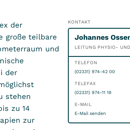
KONTAKT
ex der
e große teilbare
Johannes Osse
gometerraum und
LEITUNG PHYSIO- UN
inische
TELEFON
i der
(02331) 974-42 00
möglichst
TELEFAX
(02331) 974-11 19
zu stehen
E-MAIL
bis zu 14
E-Mail senden
apien zur