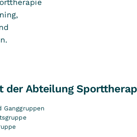
orttherapie
ning,
und
n.
der Abteilung Sporttherap
 und Ganggruppen
chgewichtsgruppe
a, Wirbelsäulengruppe