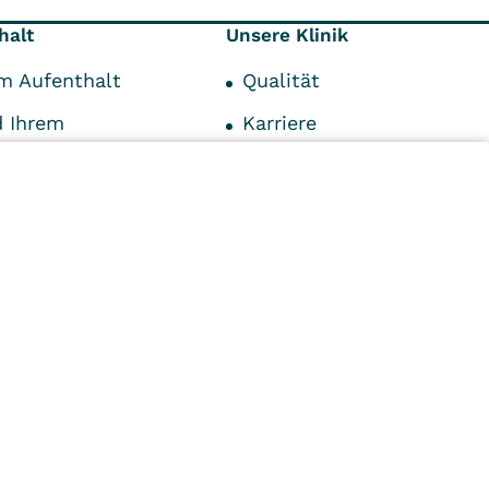
halt
Unsere Klinik
em Aufenthalt
Qualität
 Ihrem
Karriere
alt
Unsere Klinik
rem Aufenthalt
Lage und Umgebung
stungen
Ansprechpartner
ützung vor Ort
n
Kliniken
Ambulant
Im
Reha
Pflege
Prävention
Karriere
ei
VITREA Deutschland
VITREA