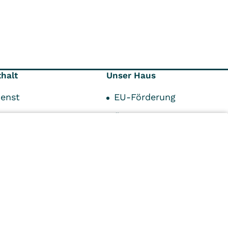
thalt
Unser Haus
ienst
EU-Förderung
ck
Über uns
smanagement
Karriere
 und Parken
Kontaktformular
ia
Ihre Ansprechpartner
n
Kliniken
Ambulant
Im
Reha
Pflege
Prävention
Karriere