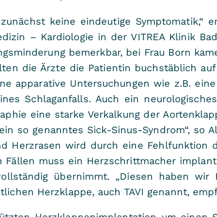
zunächst keine eindeutige Symptomatik,“ er
edizin – Kardiologie in der VITREA Klinik Ba
ngsminderung bemerkbar, bei Frau Born kam
lten die Ärzte die Patientin buchstäblich au
ne apparative Untersuchungen wie z.B. eine
es Schlaganfalls. Auch ein neurologisches
phie eine starke Verkalkung der Aortenklap
 ein so genanntes Sick-Sinus-Syndrom“, so A
d Herzrasen wird durch eine Fehlfunktion d
n Fällen muss ein Herzschrittmacher implant
ollständig übernimmt. „Diesen haben wir F
tlichen Herzklappe, auch TAVI genannt, empfo
ützten Herzklappenimplantation um einen Sp