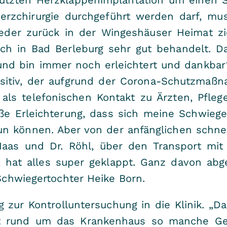
Herzchirurgie durchgeführt werden darf, mu
der zurück in der Wingeshäuser Heimat zieh
uch in Bad Berleburg sehr gut behandelt. D
nd bin immer noch erleichtert und dankbar
ositiv, der aufgrund der Corona-Schutzmaß
b, als telefonischen Kontakt zu Ärzten, Pfl
ße Erleichterung, dass sich meine Schwiege
 tun können. Aber von der anfänglichen schn
 Haas und Dr. Röhl, über den Transport mi
, hat alles super geklappt. Ganz davon ab
 Schwiegertochter Heike Born.
ur Kontrolluntersuchung in die Klinik. „Dar
t rund um das Krankenhaus so manche Ges