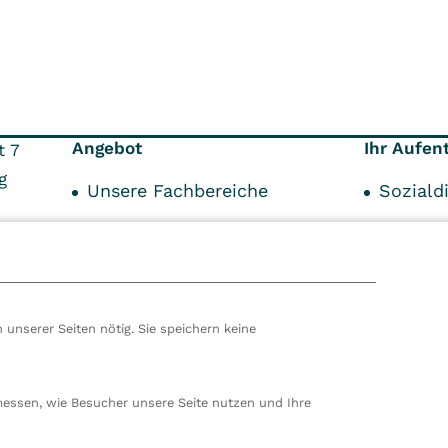
Angebot
Ihr Aufen
t 7
g
Unsere Fachbereiche
Soziald
Mitarbeiter
Feedba
9
Unsere Standards
Entlas
Weitere Fachbereiche
Anfahrt
 unserer Seiten nötig. Sie speichern keine
Veranstaltungen
Cafeter
hören wir zur VITREA Gruppe in Wien, dem zweitgrößte
ropas. Unsere deutsche Zentrale befindet sich in Damp. 
messen, wie Besucher unsere Seite nutzen und Ihre
en wir 80 stationäre und ambulante Einrichtungen in
nd der Schweiz und beschäftigen rund 14.000