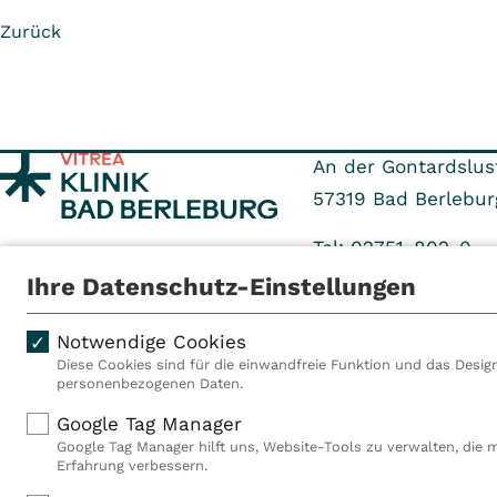
Zurück
An der Gontardslus
57319
Bad Berlebur
Tel: 02751-802-0
Fax: 02751-802-136
Ihre Datenschutz-Einstellungen
Notwendige Cookies
Diese Cookies sind für die einwandfreie Funktion und das Design
personenbezogenen Daten.
Als VITREA Deutschland ge
Google Tag Manager
Rehabilitationsanbieter Eu
Google Tag Manager hilft uns, Website-Tools zu verwalten, die 
Rahmen der Gruppe betreib
Erfahrung verbessern.
Deutschland, Österreich u