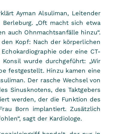
klärt Ayman Alsuliman, Leitender
d Berleburg. „Oft macht sich etwa
en auch Ohnmachtsanfälle hinzu“.
f den Kopf: Nach der körperlichen
 Echokardiographie oder eine CT-
 Konsil wurde durchgeführt: „Wir
pe festgestellt. Hinzu kamen eine
lsuliman. Der rasche Wechsel von
es Sinusknotens, des Taktgebers
iert werden, der die Funktion des
rau Born implantiert. Zusätzlich
hlen“, sagt der Kardiologe.
ezialeingriff handelt, der nur in