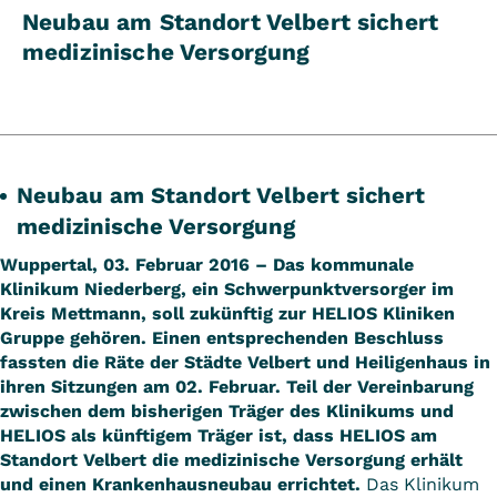
Neubau am Standort Velbert sichert
medizinische Versorgung
Neubau am Standort Velbert sichert
medizinische Versorgung
Wuppertal, 03. Februar 2016 – Das kommunale
Klinikum Niederberg, ein Schwerpunktversorger im
Kreis Mettmann, soll zukünftig zur HELIOS Kliniken
Gruppe gehören. Einen entsprechenden Beschluss
fassten die Räte der Städte Velbert und Heiligenhaus in
ihren Sitzungen am 02. Februar. Teil der Vereinbarung
zwischen dem bisherigen Träger des Klinikums und
HELIOS als künftigem Träger ist, dass HELIOS am
Standort Velbert die medizinische Versorgung erhält
und einen Krankenhausneubau errichtet.
Das Klinikum