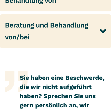
Behandlung von
Hautkrebsvorsorgeuntersuchungen
Pricktestungen auf Allergene
Beratung und Behandlung
Epicutane Allergenanalysen
von/bei
Hyposensibilisierungsbehandlungen
Ambulante Operationen
Dermatitis
Neurodermitis
Melanomen, Basaliomen, Spinaliomen,
Lentigo, aktinischen Keratosen,
Sie haben eine Beschwerde,
dysplastischen Veränderungen (mit
die wir nicht aufgeführt
damit verbundenen Entfernungen und
haben? Sprechen Sie uns
der Nachsorge)
Verruca, Molluscen
gern persönlich an, wir