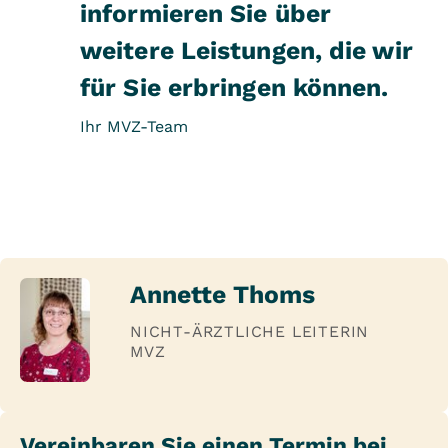
Rosacea
informieren Sie über
Schuppenflechte
weitere Leistungen, die wir
Haarausfall
für Sie erbringen können.
Hyperhidrosis
Akne
Ihr MVZ-Team
Nagelpilz, Hautpilz
Ulcera cruris (offene Beine)
Status varicosus
diabetischen Füßen
Annette Thoms
NICHT-ÄRZTLICHE LEITERIN
MVZ
Vereinbaren Sie einen Termin bei