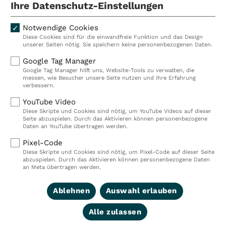
Ihre Datenschutz-Einstellungen
Notwendige Cookies
Diese Cookies sind für die einwandfreie Funktion und das Design
Kliniken
Ambulant
unserer Seiten nötig. Sie speichern keine personenbezogenen Daten.
Reha
Pflege
Google Tag Manager
Google Tag Manager hilft uns, Website-Tools zu verwalten, die
Prävention
Karriere
messen, wie Besucher unsere Seite nutzen und Ihre Erfahrung
verbessern.
VITREA Deutschland
VITREA
YouTube Video
Diese Skripte und Cookies sind nötig, um YouTube Videos auf dieser
Seite abzuspielen. Durch das Aktivieren können personenbezogene
IMPRESSUM
Daten an YouTube übertragen werden.
DATENSCHUTZ
Pixel-Code
COMPLIANCE
Diese Skripte und Cookies sind nötig, um Pixel-Code auf dieser Seite
HINWEISGEBERSYSTEM
abzuspielen. Durch das Aktivieren können personenbezogene Daten
AUFSICHTSBEHÖRDEN
an Meta übertragen werden.
COOKIE EINSTELLUNGEN
Ablehnen
Auswahl erlauben
Alle zulassen
© 2026 VITREA Holding Deutschland GmbH