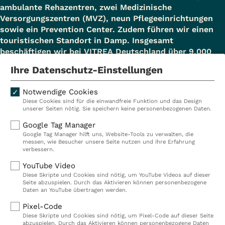
ambulante Rehazentren, zwei Medizinische
Versorgungszentren (MVZ), neun Pflegeeinrichtungen
sowie ein Prevention Center. Zudem führen wir einen
touristischen Standort in Damp. Insgesamt
beschäftigen wir bei VITREA Deutschland über 9.000
Mitarbeiterinnen und Mitarbeiter.
Ihre Datenschutz-Einstellungen
Notwendige Cookies
Diese Cookies sind für die einwandfreie Funktion und das Design
Kliniken
Ambulant
unserer Seiten nötig. Sie speichern keine personenbezogenen Daten.
Reha
Pflege
Google Tag Manager
Google Tag Manager hilft uns, Website-Tools zu verwalten, die
Prävention
Karriere
messen, wie Besucher unsere Seite nutzen und Ihre Erfahrung
verbessern.
VITREA Deutschland
VITREA
YouTube Video
Diese Skripte und Cookies sind nötig, um YouTube Videos auf dieser
Seite abzuspielen. Durch das Aktivieren können personenbezogene
IMPRESSUM
Daten an YouTube übertragen werden.
DATENSCHUTZ
Pixel-Code
COMPLIANCE
Diese Skripte und Cookies sind nötig, um Pixel-Code auf dieser Seite
HINWEISGEBERSYSTEM
abzuspielen. Durch das Aktivieren können personenbezogene Daten