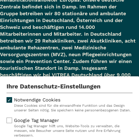
Zentrale befindet sich in Damp. Im Rahmen der
Gruppe betreiben wir 80 stationäre und ambulante
Einrichtungen in Deutschland, Österreich und der
Schweiz und beschäftigen rund 14.000
Mitarbeiterinnen und Mitarbeiter. In Deutschland
betreiben wir 29 Rehakliniken, zwei Akutkliniken, acht
ambulante Rehazentren, zwei Medizinische
Versorgungszentren (MVZ), neun Pflegeeinrichtungen
sowie ein Prevention Center. Zudem führen wir einen
touristischen Standort in Damp. Insgesamt
beschäftigen wir bei VITREA Deutschland über 9.000
Mitarbeiterinnen und Mitarbeiter.
Ihre Datenschutz-Einstellungen
Notwendige Cookies
Diese Cookies sind für die einwandfreie Funktion und das Design
Kliniken
Ambulant
unserer Seiten nötig. Sie speichern keine personenbezogenen Daten.
Reha
Pflege
Google Tag Manager
Google Tag Manager hilft uns, Website-Tools zu verwalten, die
Prävention
Karriere
messen, wie Besucher unsere Seite nutzen und Ihre Erfahrung
verbessern.
VITREA Deutschland
VITREA