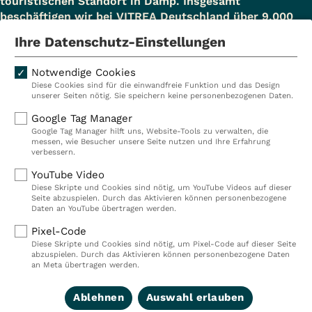
touristischen Standort in Damp. Insgesamt
beschäftigen wir bei VITREA Deutschland über 9.000
Mitarbeiterinnen und Mitarbeiter.
Ihre Datenschutz-Einstellungen
Notwendige Cookies
Diese Cookies sind für die einwandfreie Funktion und das Design
Kliniken
Ambulant
unserer Seiten nötig. Sie speichern keine personenbezogenen Daten.
Reha
Pflege
Google Tag Manager
Google Tag Manager hilft uns, Website-Tools zu verwalten, die
Prävention
Karriere
messen, wie Besucher unsere Seite nutzen und Ihre Erfahrung
verbessern.
VITREA Deutschland
VITREA
YouTube Video
Diese Skripte und Cookies sind nötig, um YouTube Videos auf dieser
Seite abzuspielen. Durch das Aktivieren können personenbezogene
IMPRESSUM
Daten an YouTube übertragen werden.
DATENSCHUTZ
Pixel-Code
COMPLIANCE
Diese Skripte und Cookies sind nötig, um Pixel-Code auf dieser Seite
HINWEISGEBERSYSTEM
abzuspielen. Durch das Aktivieren können personenbezogene Daten
AUFSICHTSBEHÖRDEN
an Meta übertragen werden.
COOKIE EINSTELLUNGEN
Ablehnen
Auswahl erlauben