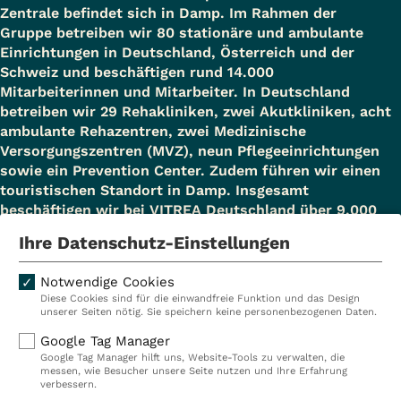
Zentrale befindet sich in Damp. Im Rahmen der
Gruppe betreiben wir 80 stationäre und ambulante
Einrichtungen in Deutschland, Österreich und der
Schweiz und beschäftigen rund 14.000
Mitarbeiterinnen und Mitarbeiter. In Deutschland
betreiben wir 29 Rehakliniken, zwei Akutkliniken, acht
ambulante Rehazentren, zwei Medizinische
Versorgungszentren (MVZ), neun Pflegeeinrichtungen
sowie ein Prevention Center. Zudem führen wir einen
touristischen Standort in Damp. Insgesamt
beschäftigen wir bei VITREA Deutschland über 9.000
Mitarbeiterinnen und Mitarbeiter.
Ihre Datenschutz-Einstellungen
Notwendige Cookies
Diese Cookies sind für die einwandfreie Funktion und das Design
Kliniken
Ambulant
unserer Seiten nötig. Sie speichern keine personenbezogenen Daten.
Reha
Pflege
Google Tag Manager
Google Tag Manager hilft uns, Website-Tools zu verwalten, die
Prävention
Karriere
messen, wie Besucher unsere Seite nutzen und Ihre Erfahrung
verbessern.
VITREA Deutschland
VITREA