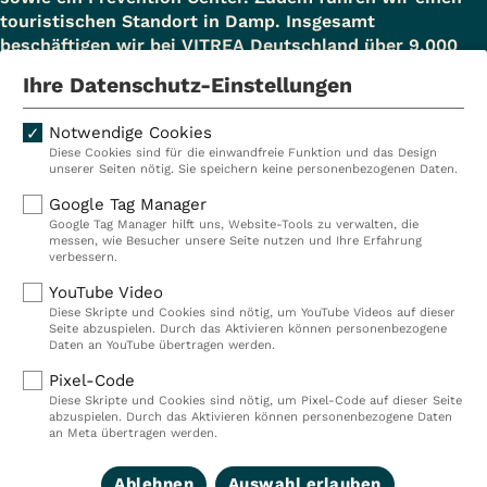
touristischen Standort in Damp. Insgesamt
beschäftigen wir bei VITREA Deutschland über 9.000
Mitarbeiterinnen und Mitarbeiter.
Ihre Datenschutz-Einstellungen
Notwendige Cookies
Diese Cookies sind für die einwandfreie Funktion und das Design
Kliniken
Ambulant
unserer Seiten nötig. Sie speichern keine personenbezogenen Daten.
Reha
Pflege
Google Tag Manager
Google Tag Manager hilft uns, Website-Tools zu verwalten, die
Prävention
Karriere
messen, wie Besucher unsere Seite nutzen und Ihre Erfahrung
verbessern.
VITREA Deutschland
VITREA
YouTube Video
Diese Skripte und Cookies sind nötig, um YouTube Videos auf dieser
Seite abzuspielen. Durch das Aktivieren können personenbezogene
IMPRESSUM
Daten an YouTube übertragen werden.
DATENSCHUTZ
Pixel-Code
COMPLIANCE
Diese Skripte und Cookies sind nötig, um Pixel-Code auf dieser Seite
HINWEISGEBERSYSTEM
abzuspielen. Durch das Aktivieren können personenbezogene Daten
AUFSICHTSBEHÖRDEN
an Meta übertragen werden.
COOKIE EINSTELLUNGEN
Ablehnen
Auswahl erlauben