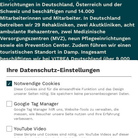
Einrichtungen in Deutschland, Österreich und der
Schweiz und beschäftigen rund 14.000
Mitarbeiterinnen und Mitarbeiter. In Deutschland
betreiben wir 29 Rehakliniken, zwei Akutkliniken, acht
ambulante Rehazentren, zwei Medizinische
Versorgungszentren (MVZ), neun Pflegeeinrichtungen
sowie ein Prevention Center. Zudem führen wir einen
touristischen Standort in Damp. Insgesamt
beschäftigen wir bei VITREA Deutschland über 9.000
Mitarbeiterinnen und Mitarbeiter.
Ihre Datenschutz-Einstellungen
Notwendige Cookies
Diese Cookies sind für die einwandfreie Funktion und das Design
Kliniken
Ambulant
unserer Seiten nötig. Sie speichern keine personenbezogenen Daten.
Reha
Pflege
Google Tag Manager
Google Tag Manager hilft uns, Website-Tools zu verwalten, die
Prävention
Karriere
messen, wie Besucher unsere Seite nutzen und Ihre Erfahrung
verbessern.
VITREA Deutschland
VITREA
YouTube Video
Diese Skripte und Cookies sind nötig, um YouTube Videos auf dieser