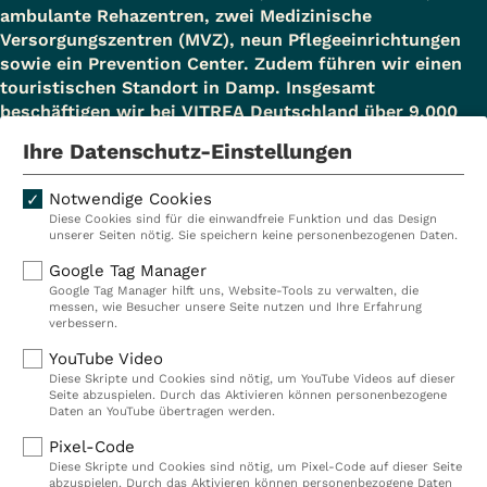
ambulante Rehazentren, zwei Medizinische
Versorgungszentren (MVZ), neun Pflegeeinrichtungen
sowie ein Prevention Center. Zudem führen wir einen
touristischen Standort in Damp. Insgesamt
beschäftigen wir bei VITREA Deutschland über 9.000
Mitarbeiterinnen und Mitarbeiter.
Ihre Datenschutz-Einstellungen
Notwendige Cookies
Diese Cookies sind für die einwandfreie Funktion und das Design
Kliniken
Ambulant
unserer Seiten nötig. Sie speichern keine personenbezogenen Daten.
Reha
Pflege
Google Tag Manager
Google Tag Manager hilft uns, Website-Tools zu verwalten, die
Prävention
Karriere
messen, wie Besucher unsere Seite nutzen und Ihre Erfahrung
verbessern.
VITREA Deutschland
VITREA
YouTube Video
Diese Skripte und Cookies sind nötig, um YouTube Videos auf dieser
Seite abzuspielen. Durch das Aktivieren können personenbezogene
IMPRESSUM
Daten an YouTube übertragen werden.
DATENSCHUTZ
Pixel-Code
COMPLIANCE
Diese Skripte und Cookies sind nötig, um Pixel-Code auf dieser Seite
HINWEISGEBERSYSTEM
abzuspielen. Durch das Aktivieren können personenbezogene Daten