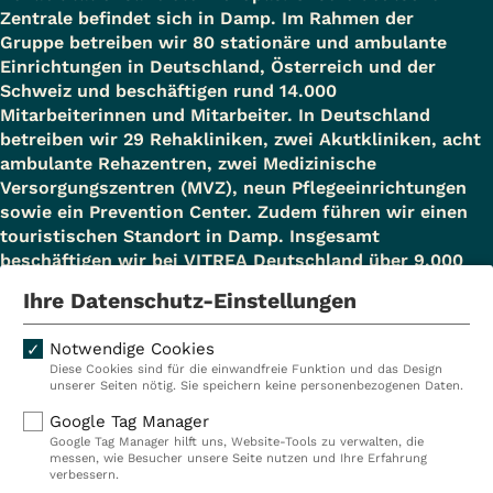
Zentrale befindet sich in Damp. Im Rahmen der
Gruppe betreiben wir 80 stationäre und ambulante
Einrichtungen in Deutschland, Österreich und der
Schweiz und beschäftigen rund 14.000
Mitarbeiterinnen und Mitarbeiter. In Deutschland
betreiben wir 29 Rehakliniken, zwei Akutkliniken, acht
ambulante Rehazentren, zwei Medizinische
Versorgungszentren (MVZ), neun Pflegeeinrichtungen
sowie ein Prevention Center. Zudem führen wir einen
touristischen Standort in Damp. Insgesamt
beschäftigen wir bei VITREA Deutschland über 9.000
Mitarbeiterinnen und Mitarbeiter.
Ihre Datenschutz-Einstellungen
Notwendige Cookies
Diese Cookies sind für die einwandfreie Funktion und das Design
Kliniken
Ambulant
unserer Seiten nötig. Sie speichern keine personenbezogenen Daten.
Reha
Pflege
Google Tag Manager
Google Tag Manager hilft uns, Website-Tools zu verwalten, die
Prävention
Karriere
messen, wie Besucher unsere Seite nutzen und Ihre Erfahrung
verbessern.
VITREA Deutschland
VITREA