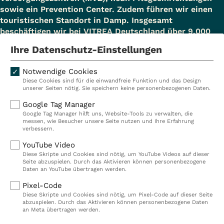
sowie ein Prevention Center. Zudem führen wir einen
touristischen Standort in Damp. Insgesamt
beschäftigen wir bei VITREA Deutschland über 9.000
Mitarbeiterinnen und Mitarbeiter.
Ihre Datenschutz-Einstellungen
Notwendige Cookies
Diese Cookies sind für die einwandfreie Funktion und das Design
Kliniken
Ambulant
unserer Seiten nötig. Sie speichern keine personenbezogenen Daten.
Reha
Pflege
Google Tag Manager
Google Tag Manager hilft uns, Website-Tools zu verwalten, die
Prävention
Karriere
messen, wie Besucher unsere Seite nutzen und Ihre Erfahrung
verbessern.
VITREA Deutschland
VITREA
YouTube Video
Diese Skripte und Cookies sind nötig, um YouTube Videos auf dieser
Seite abzuspielen. Durch das Aktivieren können personenbezogene
IMPRESSUM
Daten an YouTube übertragen werden.
DATENSCHUTZ
Pixel-Code
COMPLIANCE
Diese Skripte und Cookies sind nötig, um Pixel-Code auf dieser Seite
HINWEISGEBERSYSTEM
abzuspielen. Durch das Aktivieren können personenbezogene Daten
AUFSICHTSBEHÖRDEN
an Meta übertragen werden.
COOKIE EINSTELLUNGEN