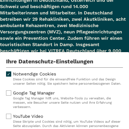
Einrichtungen in Deutschland, Österreich und der
Schweiz und beschäftigen rund 14.000
Mitarbeiterinnen und Mitarbeiter. In Deutschland
betreiben wir 29 Rehakliniken, zwei Akutkliniken, acht
ambulante Rehazentren, zwei Medizinische
Versorgungszentren (MVZ), neun Pflegeeinrichtungen
sowie ein Prevention Center. Zudem führen wir einen
touristischen Standort in Damp. Insgesamt
beschäftigen wir bei VITREA Deutschland über 9.000
Mitarbeiterinnen und Mitarbeiter.
Ihre Datenschutz-Einstellungen
Notwendige Cookies
Diese Cookies sind für die einwandfreie Funktion und das Design
Kliniken
Ambulant
unserer Seiten nötig. Sie speichern keine personenbezogenen Daten.
Reha
Pflege
Google Tag Manager
Google Tag Manager hilft uns, Website-Tools zu verwalten, die
Prävention
Karriere
messen, wie Besucher unsere Seite nutzen und Ihre Erfahrung
verbessern.
VITREA Deutschland
VITREA
YouTube Video
Diese Skripte und Cookies sind nötig, um YouTube Videos auf dieser
Seite abzuspielen. Durch das Aktivieren können personenbezogene