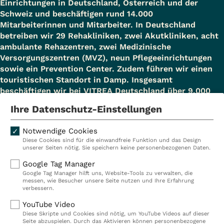
Einrichtungen in Deutschland, Österreich und der
Schweiz und beschäftigen rund 14.000
Mitarbeiterinnen und Mitarbeiter. In Deutschland
betreiben wir 29 Rehakliniken, zwei Akutkliniken, acht
ambulante Rehazentren, zwei Medizinische
Versorgungszentren (MVZ), neun Pflegeeinrichtungen
sowie ein Prevention Center. Zudem führen wir einen
touristischen Standort in Damp. Insgesamt
beschäftigen wir bei VITREA Deutschland über 9.000
Mitarbeiterinnen und Mitarbeiter.
Ihre Datenschutz-Einstellungen
Notwendige Cookies
Diese Cookies sind für die einwandfreie Funktion und das Design
Kliniken
Ambulant
unserer Seiten nötig. Sie speichern keine personenbezogenen Daten.
Reha
Pflege
Google Tag Manager
Google Tag Manager hilft uns, Website-Tools zu verwalten, die
Prävention
Karriere
messen, wie Besucher unsere Seite nutzen und Ihre Erfahrung
verbessern.
VITREA Deutschland
VITREA
YouTube Video
Diese Skripte und Cookies sind nötig, um YouTube Videos auf dieser
Seite abzuspielen. Durch das Aktivieren können personenbezogene