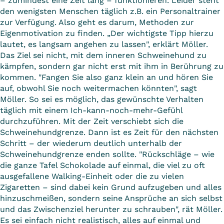
– zumindest eine Zeit lang – funktionieren. Leider steht
den wenigsten Menschen täglich z.B. ein Personaltrainer
zur Verfügung. Also geht es darum, Methoden zur
Eigenmotivation zu finden. „Der wichtigste Tipp hierzu
lautet, es langsam angehen zu lassen", erklärt Möller.
Das Ziel sei nicht, mit dem inneren Schweinehund zu
kämpfen, sondern gar nicht erst mit ihm in Berührung zu
kommen. "Fangen Sie also ganz klein an und hören Sie
auf, obwohl Sie noch weitermachen könnten", sagt
Möller. So sei es möglich, das gewünschte Verhalten
täglich mit einem Ich-kann-noch-mehr-Gefühl
durchzuführen. Mit der Zeit verschiebt sich die
Schweinehundgrenze. Dann ist es Zeit für den nächsten
Schritt – der wiederum deutlich unterhalb der
Schweinehundgrenze enden sollte. "Rückschläge – wie
die ganze Tafel Schokolade auf einmal, die viel zu oft
ausgefallene Walking-Einheit oder die zu vielen
Zigaretten – sind dabei kein Grund aufzugeben und alles
hinzuschmeißen, sondern seine Ansprüche an sich selbst
und das Zwischenziel herunter zu schrauben", rät Möller.
Es sei einfach nicht realistisch, alles auf einmal und