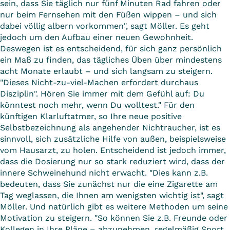
sein, dass Sie täglich nur fünf Minuten Rad fahren oder
nur beim Fernsehen mit den Füßen wippen – und sich
dabei völlig albern vorkommen", sagt Möller. Es geht
jedoch um den Aufbau einer neuen Gewohnheit.
Deswegen ist es entscheidend, für sich ganz persönlich
ein Maß zu finden, das tägliches Üben über mindestens
acht Monate erlaubt – und sich langsam zu steigern.
"Dieses Nicht-zu-viel-Machen erfordert durchaus
Disziplin". Hören Sie immer mit dem Gefühl auf: Du
könntest noch mehr, wenn Du wolltest." Für den
künftigen Klarluftatmer, so Ihre neue positive
Selbstbezeichnung als angehender Nichtraucher, ist es
sinnvoll, sich zusätzliche Hilfe von außen, beispielsweise
vom Hausarzt, zu holen. Entscheidend ist jedoch immer,
dass die Dosierung nur so stark reduziert wird, dass der
innere Schweinehund nicht erwacht. "Dies kann z.B.
bedeuten, dass Sie zunächst nur die eine Zigarette am
Tag weglassen, die Ihnen am wenigsten wichtig ist", sagt
Möller. Und natürlich gibt es weitere Methoden um seine
Motivation zu steigern. "So können Sie z.B. Freunde oder
Kollegen in Ihre Pläne – abzunehmen, regelmäßig Sport