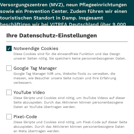
Versorgungszentren (MVZ), neun Pflegeeinrichtungen
sowie ein Prevention Center. Zudem führen wir einen
touristischen Standort in Damp. Insgesamt
beschäftigen wir bei VITREA Deutschland über 9.000
Mitarbeiterinnen und Mitarbeiter.
Ihre Datenschutz-Einstellungen
Notwendige Cookies
Diese Cookies sind für die einwandfreie Funktion und das Design
Kliniken
Ambulant
unserer Seiten nötig. Sie speichern keine personenbezogenen Daten.
Reha
Pflege
Google Tag Manager
Google Tag Manager hilft uns, Website-Tools zu verwalten, die
Prävention
Karriere
messen, wie Besucher unsere Seite nutzen und Ihre Erfahrung
verbessern.
VITREA Deutschland
VITREA
YouTube Video
Diese Skripte und Cookies sind nötig, um YouTube Videos auf dieser
Seite abzuspielen. Durch das Aktivieren können personenbezogene
IMPRESSUM
Daten an YouTube übertragen werden.
DATENSCHUTZ
Pixel-Code
COMPLIANCE
Diese Skripte und Cookies sind nötig, um Pixel-Code auf dieser Seite
HINWEISGEBERSYSTEM
abzuspielen. Durch das Aktivieren können personenbezogene Daten
AUFSICHTSBEHÖRDEN
an Meta übertragen werden.