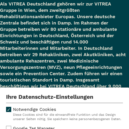
Als VITREA Deutschland gehören wir zur VITREA
Gruppe in Wien, dem zweitgrößten
Rehabilitationsanbieter Europas. Unsere deutsche
Zentrale befindet sich in Damp. Im Rahmen der
Gruppe betreiben wir 80 stationäre und ambulante
Einrichtungen in Deutschland, Österreich und der
Schweiz und beschäftigen rund 14.000
Mitarbeiterinnen und Mitarbeiter. In Deutschland
betreiben wir 29 Rehakliniken, zwei Akutkliniken, acht
ambulante Rehazentren, zwei Medizinische
Versorgungszentren (MVZ), neun Pflegeeinrichtungen
sowie ein Prevention Center. Zudem führen wir einen
touristischen Standort in Damp. Insgesamt
beschäftigen wir bei VITREA Deutschland über 9.000
Mitarbeiterinnen und Mitarbeiter.
Ihre Datenschutz-Einstellungen
Notwendige Cookies
Diese Cookies sind für die einwandfreie Funktion und das Design
Kliniken
Ambulant
unserer Seiten nötig. Sie speichern keine personenbezogenen Daten.
Reha
Pflege
Google Tag Manager