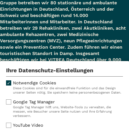
Gruppe betreiben wir 80 stationäre und ambulante
Einrichtungen in Deutschland, Österreich und der
Schweiz und beschäftigen rund 14.000
Mitarbeiterinnen und Mitarbeiter. In Deutschland
betreiben wir 29 Rehakliniken, zwei Akutkliniken, acht
ambulante Rehazentren, zwei Medizinische
Versorgungszentren (MVZ), neun Pflegeeinrichtungen
sowie ein Prevention Center. Zudem führen wir einen
touristischen Standort in Damp. Insgesamt
beschäftigen wir bei VITREA Deutschland über 9.000
Mitarbeiterinnen und Mitarbeiter.
Ihre Datenschutz-Einstellungen
Notwendige Cookies
Diese Cookies sind für die einwandfreie Funktion und das Design
Kliniken
Ambulant
unserer Seiten nötig. Sie speichern keine personenbezogenen Daten.
Reha
Pflege
Google Tag Manager
Google Tag Manager hilft uns, Website-Tools zu verwalten, die
Prävention
Karriere
messen, wie Besucher unsere Seite nutzen und Ihre Erfahrung
verbessern.
VITREA Deutschland
VITREA
YouTube Video