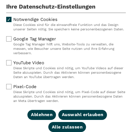
Mitarbeiterinnen und Mitarbeiter.
Ihre Datenschutz-Einstellungen
Notwendige Cookies
Diese Cookies sind für die einwandfreie Funktion und das Design
Kliniken
Ambulant
unserer Seiten nötig. Sie speichern keine personenbezogenen Daten.
Reha
Pflege
Google Tag Manager
Google Tag Manager hilft uns, Website-Tools zu verwalten, die
Prävention
Karriere
messen, wie Besucher unsere Seite nutzen und Ihre Erfahrung
verbessern.
VITREA Deutschland
VITREA
YouTube Video
Diese Skripte und Cookies sind nötig, um YouTube Videos auf dieser
Seite abzuspielen. Durch das Aktivieren können personenbezogene
IMPRESSUM
Daten an YouTube übertragen werden.
DATENSCHUTZ
Pixel-Code
COMPLIANCE
Diese Skripte und Cookies sind nötig, um Pixel-Code auf dieser Seite
HINWEISGEBERSYSTEM
abzuspielen. Durch das Aktivieren können personenbezogene Daten
AUFSICHTSBEHÖRDEN
an Meta übertragen werden.
COOKIE EINSTELLUNGEN
Ablehnen
Auswahl erlauben
Alle zulassen