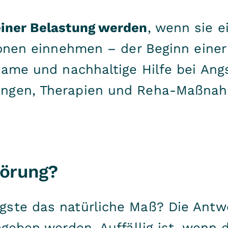
einer Belastung werden
, wenn sie 
tionen einnehmen – der Beginn eine
ksame und nachhaltige Hilfe bei An
ungen, Therapien und Reha-Maßna
törung?
ste das natürliche Maß? Die Antwor
egeben werden. Auffällig ist, wenn