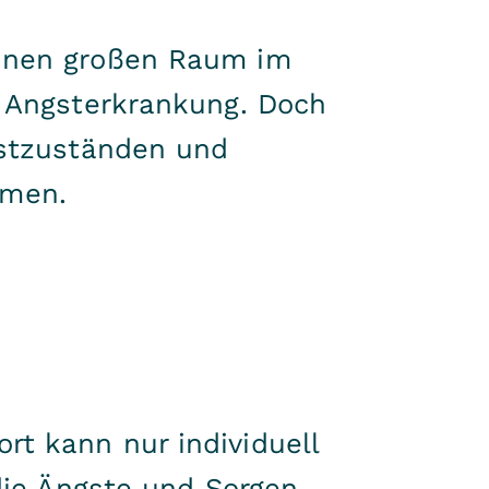
einen großen Raum im
r Angsterkrankung. Doch
gstzuständen und
hmen.
t kann nur individuell
 die Ängste und Sorgen