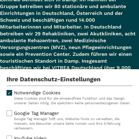
Gruppe betreiben wir 80 stationäre und ambulante
Einrichtungen in Deutschland, Österreich und der
Schweiz und beschäftigen rund 14.000
Mitarbeiterinnen und Mitarbeiter. In Deutschland
betreiben wir 29 Rehakliniken, zwei Akutkliniken, acht
ambulante Rehazentren, zwei Medizinische
Versorgungszentren (MVZ), neun Pflegeeinrichtungen
sowie ein Prevention Center. Zudem führen wir einen
touristischen Standort in Damp. Insgesamt
beschäftigen wir bei VITREA Deutschland über 9.000
Mitarbeiterinnen und Mitarbeiter.
Ihre Datenschutz-Einstellungen
Notwendige Cookies
Diese Cookies sind für die einwandfreie Funktion und das Design
Kliniken
Ambulant
unserer Seiten nötig. Sie speichern keine personenbezogenen Daten.
Reha
Pflege
Google Tag Manager
Google Tag Manager hilft uns, Website-Tools zu verwalten, die
Prävention
Karriere
messen, wie Besucher unsere Seite nutzen und Ihre Erfahrung
verbessern.
VITREA Deutschland
VITREA
YouTube Video