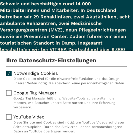
Schweiz und beschäftigen rund 14.000
Mitarbeiterinnen und Mitarbeiter. In Deutschland
betreiben wir 29 Rehakliniken, zwei Akutkliniken, acht
ambulante Rehazentren, zwei Medizinische
Versorgungszentren (MVZ), neun Pflegeeinrichtungen
sowie ein Prevention Center. Zudem führen wir einen
touristischen Standort in Damp. Insgesamt
beschäftigen wir bei VITREA Deutschland über 9.000
Mitarbeiterinnen und Mitarbeiter.
Ihre Datenschutz-Einstellungen
Notwendige Cookies
Diese Cookies sind für die einwandfreie Funktion und das Design
Kliniken
Ambulant
unserer Seiten nötig. Sie speichern keine personenbezogenen Daten.
Reha
Pflege
Google Tag Manager
Google Tag Manager hilft uns, Website-Tools zu verwalten, die
Prävention
Karriere
messen, wie Besucher unsere Seite nutzen und Ihre Erfahrung
verbessern.
VITREA Deutschland
VITREA
YouTube Video
Diese Skripte und Cookies sind nötig, um YouTube Videos auf dieser
Seite abzuspielen. Durch das Aktivieren können personenbezogene
IMPRESSUM
Daten an YouTube übertragen werden.