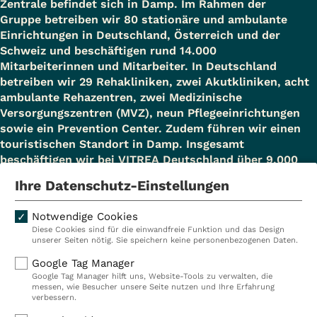
Zentrale befindet sich in Damp. Im Rahmen der
Gruppe betreiben wir 80 stationäre und ambulante
Einrichtungen in Deutschland, Österreich und der
Schweiz und beschäftigen rund 14.000
Mitarbeiterinnen und Mitarbeiter. In Deutschland
betreiben wir 29 Rehakliniken, zwei Akutkliniken, acht
ambulante Rehazentren, zwei Medizinische
Versorgungszentren (MVZ), neun Pflegeeinrichtungen
sowie ein Prevention Center. Zudem führen wir einen
touristischen Standort in Damp. Insgesamt
beschäftigen wir bei VITREA Deutschland über 9.000
Mitarbeiterinnen und Mitarbeiter.
Ihre Datenschutz-Einstellungen
Notwendige Cookies
Diese Cookies sind für die einwandfreie Funktion und das Design
Kliniken
Ambulant
unserer Seiten nötig. Sie speichern keine personenbezogenen Daten.
Reha
Pflege
Google Tag Manager
Google Tag Manager hilft uns, Website-Tools zu verwalten, die
Prävention
Karriere
messen, wie Besucher unsere Seite nutzen und Ihre Erfahrung
verbessern.
VITREA Deutschland
VITREA