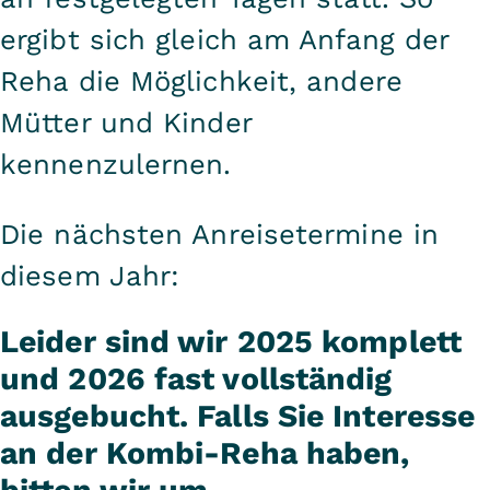
Prinzregent Luitpold untergebracht.
Kinder-Reha senden unsere KJF-
Die Mutter nimmt Ihre onkologische
ergibt sich gleich am Anfang der
Reha-Beratungsstellen Ihnen gerne
Rehabilitation in der VITREA Klinik
Reha die Möglichkeit, andere
zu.
Scheidegg ambulant wahr.
Mütter und Kinder
kennenzulernen.
Die nächsten Anreisetermine in
diesem Jahr:
Leider sind wir 2025 komplett
und 2026 fast vollständig
ausgebucht. Falls Sie Interesse
an der Kombi-Reha haben,