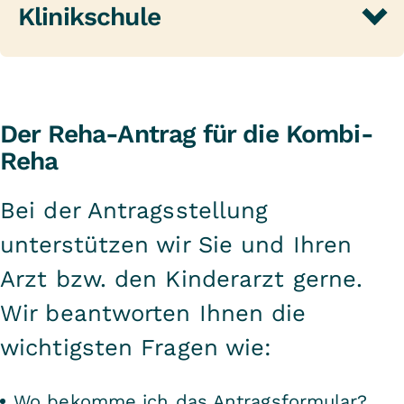
sind ein wichtiger Baustein unserer
Klinikschule
Behandlung. Sie fördern den
Gesundungsprozess und verhelfen
sowohl Müttern als auch Kindern zu
einem besseren Verständnis der
Der Reha-Antrag für die Kombi-
Reha
Krankheit.
Bei der Antragsstellung
Neben den medizinischen Therapien
und der Elternschulung bieten wir
unterstützen wir Sie und Ihren
auch Mutter-Kind-
Arzt bzw. den Kinderarzt gerne.
Entspannungsgruppen und -
Wir beantworten Ihnen die
Sportgruppen an. Außerdem haben
Damit das Kind während des Reha-
wichtigsten Fragen wie:
Mutter und Kind viele Möglichkeiten,
Aufenthalts möglichst wenig
positive Zeit miteinander zu
Wo bekomme ich das Antragsformular?