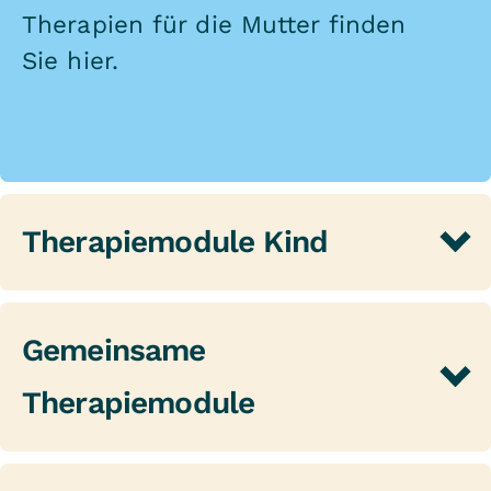
Therapien für die Mutter finden
Sie
hier
.
Therapiemodule Kind
Weitere Informationen zu den
Therapien für das Kind finden
Gemeinsame
Sie
hier
.
Therapiemodule
Gemeinsame Therapieaktivitäten