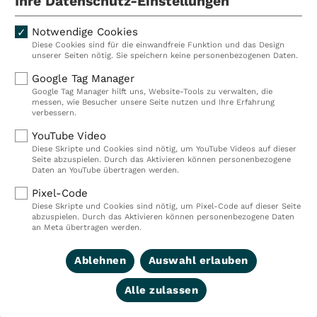
Ihre Datenschutz-Einstellungen
Fachklinik Prinzregent Luitpold
Notwendige Cookies
Die Kolleginnen beantworten Ihre Fragen und
Diese Cookies sind für die einwandfreie Funktion und das Design
stehen Ihnen beratend zur Seite.
unserer Seiten nötig. Sie speichern keine personenbezogenen Daten.
Google Tag Manager
Google Tag Manager hilft uns, Website-Tools zu verwalten, die
messen, wie Besucher unsere Seite nutzen und Ihre Erfahrung
verbessern.
YouTube Video
Diese Skripte und Cookies sind nötig, um YouTube Videos auf dieser
Seite abzuspielen. Durch das Aktivieren können personenbezogene
Anja Braun
Daten an YouTube übertragen werden.
Pixel-Code
LEITERIN
Diese Skripte und Cookies sind nötig, um Pixel-Code auf dieser Seite
PATIENTENMANAGEMENT
abzuspielen. Durch das Aktivieren können personenbezogene Daten
an Meta übertragen werden.
Ablehnen
Auswahl erlauben
Steffi Weyh
Alle zulassen
PATIENTENMANAGEMENT