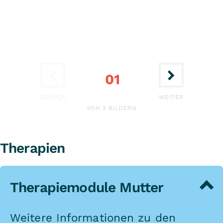
01
ERSTE
LETZTE
ZURÜCK
WEITER
VON 2 BILDERN
Therapien
Therapiemodule Mutter
Weitere Informationen zu den