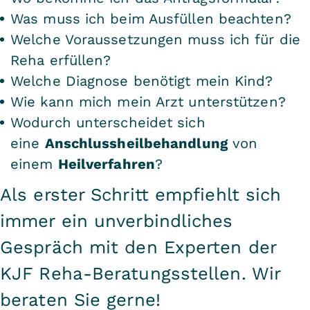
Schulstoff versäumt, findet der
verbringen. Seien es begleitete
Was muss ich beim Ausfüllen beachten?
Unterricht in der klinikeigenen
Wanderausflüge, Ponyreiten, ein
Welche Voraussetzungen muss ich für die
Sankt-Gallus-Schule statt. Die
Spaziergang im
Reha erfüllen?
staatlich anerkannte Schule ist
benachbarten
skywalk Allgäu
Welche Diagnose benötigt mein Kind?
bereits seit vielen Jahren ein fester
Wie kann mich mein Arzt unterstützen?
Naturerlebnispark
oder eine
Bestandteil der Klinik. Therapie und
Wodurch unterscheidet sich
Schifffahrt auf dem Bodensee.
Unterrichtszeiten sind eng
eine
Anschlussheilbehandlung
von
aufeinander abgestimmt. Bereits vor
einem
Heilverfahren
?
der Reha nimmt die Sankt-Gallus-
Als erster Schritt empfiehlt sich
Schule Kontakt zur Heimatschule
immer ein unverbindliches
auf, um den Lernstoff und Lehrplan
Gespräch mit den Experten der
für den Aufenthalt abzustimmen. So
KJF Reha-Beratungsstellen. Wir
kann nach der Reha auch das
Schul-Leben „normal“ weitergehen.
beraten Sie gerne!