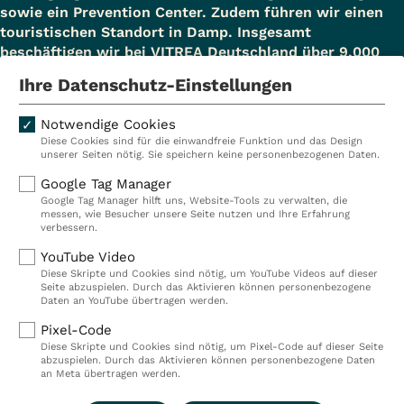
sowie ein Prevention Center. Zudem führen wir einen
touristischen Standort in Damp. Insgesamt
beschäftigen wir bei VITREA Deutschland über 9.000
Mitarbeiterinnen und Mitarbeiter.
Ihre Datenschutz-Einstellungen
Notwendige Cookies
Diese Cookies sind für die einwandfreie Funktion und das Design
Kliniken
Ambulant
unserer Seiten nötig. Sie speichern keine personenbezogenen Daten.
Reha
Pflege
Google Tag Manager
Google Tag Manager hilft uns, Website-Tools zu verwalten, die
Prävention
Karriere
messen, wie Besucher unsere Seite nutzen und Ihre Erfahrung
verbessern.
VITREA Deutschland
VITREA
YouTube Video
Diese Skripte und Cookies sind nötig, um YouTube Videos auf dieser
Seite abzuspielen. Durch das Aktivieren können personenbezogene
IMPRESSUM
Daten an YouTube übertragen werden.
DATENSCHUTZ
Pixel-Code
COMPLIANCE
Diese Skripte und Cookies sind nötig, um Pixel-Code auf dieser Seite
HINWEISGEBERSYSTEM
abzuspielen. Durch das Aktivieren können personenbezogene Daten
AUFSICHTSBEHÖRDEN
an Meta übertragen werden.
COOKIE EINSTELLUNGEN