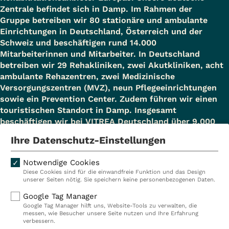
Betriebliches
Zentrale befindet sich in Damp. Im Rahmen der
Gruppe betreiben wir 80 stationäre und ambulante
Eingliederungsmanagement – BEM
Einrichtungen in Deutschland, Österreich und der
Erwerbsminderung bei medizinischer
Schweiz und beschäftigen rund 14.000
Notwendigkeit
Mitarbeiterinnen und Mitarbeiter. In Deutschland
betreiben wir 29 Rehakliniken, zwei Akutkliniken, acht
Leistungen zur Teilhabe am
ambulante Rehazentren, zwei Medizinische
Arbeitsleben – Berufliche
Versorgungszentren (MVZ), neun Pflegeeinrichtungen
sowie ein Prevention Center. Zudem führen wir einen
Rehabilitation
touristischen Standort in Damp. Insgesamt
Der Sozialdienst ist zuständig für
beschäftigen wir bei VITREA Deutschland über 9.000
Mitarbeiterinnen und Mitarbeiter.
das Entlassmanagement und steht
Ihre Datenschutz-Einstellungen
den Rehabilitanden auch zur Seite,
Notwendige Cookies
wenn es darum geht,
Diese Cookies sind für die einwandfreie Funktion und das Design
Kliniken
Ambulant
unserer Seiten nötig. Sie speichern keine personenbezogenen Daten.
Nachsorgemaßnahmen am
Reha
Pflege
Google Tag Manager
Heimatort einzuleiten.
Google Tag Manager hilft uns, Website-Tools zu verwalten, die
Prävention
Karriere
messen, wie Besucher unsere Seite nutzen und Ihre Erfahrung
verbessern.
VITREA Deutschland
VITREA