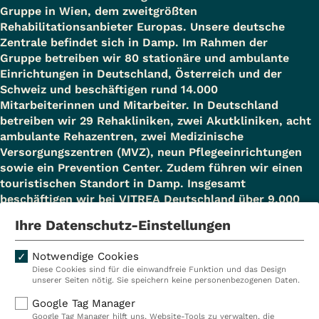
Gruppe in Wien, dem zweitgrößten
Rehabilitationsanbieter Europas. Unsere deutsche
Zentrale befindet sich in Damp. Im Rahmen der
Gruppe betreiben wir 80 stationäre und ambulante
Einrichtungen in Deutschland, Österreich und der
Schweiz und beschäftigen rund 14.000
Mitarbeiterinnen und Mitarbeiter. In Deutschland
betreiben wir 29 Rehakliniken, zwei Akutkliniken, acht
ambulante Rehazentren, zwei Medizinische
Versorgungszentren (MVZ), neun Pflegeeinrichtungen
sowie ein Prevention Center. Zudem führen wir einen
touristischen Standort in Damp. Insgesamt
beschäftigen wir bei VITREA Deutschland über 9.000
Mitarbeiterinnen und Mitarbeiter.
Ihre Datenschutz-Einstellungen
Notwendige Cookies
Diese Cookies sind für die einwandfreie Funktion und das Design
Kliniken
Ambulant
unserer Seiten nötig. Sie speichern keine personenbezogenen Daten.
Reha
Pflege
Google Tag Manager
Google Tag Manager hilft uns, Website-Tools zu verwalten, die