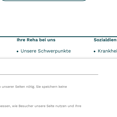
Ihre Reha bei uns
Sozialdien
Unsere Schwerpunkte
Krankhei
Über Ihre Reha
Kostent
44
Ihr Aufenthalt
Service-Angebot
 unserer Seiten nötig. Sie speichern keine
hören wir zur VITREA Gruppe in Wien, dem zweitgrößte
ropas. Unsere deutsche Zentrale befindet sich in Damp. 
messen, wie Besucher unsere Seite nutzen und Ihre
en wir 80 stationäre und ambulante Einrichtungen in
nd der Schweiz und beschäftigen rund 14.000