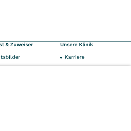
st & Zuweiser
Unsere Klinik
tsbilder
Karriere
räger
Kontakt
Anfahrt
Mediathek
Impressum
n
Kliniken
Ambulant
Im
Reha
Pflege
Prävention
Karriere