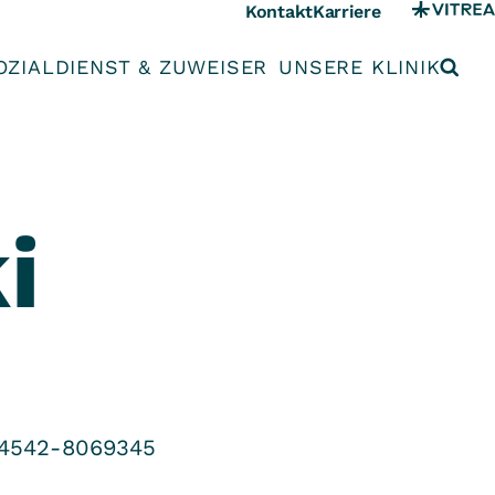
Kontakt
Karriere
OZIALDIENST & ZUWEISER
UNSERE KLINIK
i
4542-8069345