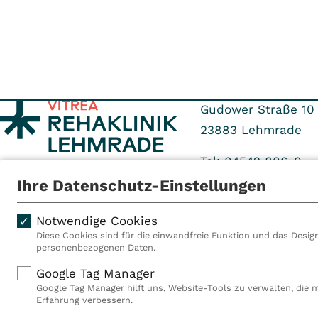
Gudower Straße 10
23883
Lehmrade
Tel: 04542 806-0
Fax: 04542 806-94
Ihre Datenschutz-Einstellungen
Notwendige Cookies
Diese Cookies sind für die einwandfreie Funktion und das Design
personenbezogenen Daten.
Als VITREA Deutschland ge
Google Tag Manager
Rehabilitationsanbieter Eu
Google Tag Manager hilft uns, Website-Tools zu verwalten, die 
Rahmen der Gruppe betreib
Erfahrung verbessern.
Deutschland, Österreich u