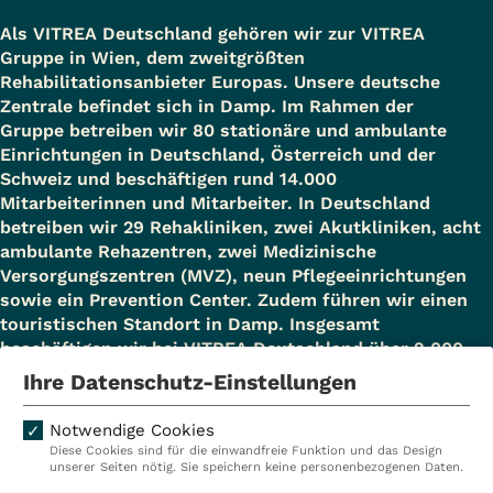
Als VITREA Deutschland gehören wir zur VITREA
Gruppe in Wien, dem zweitgrößten
Rehabilitationsanbieter Europas. Unsere deutsche
Zentrale befindet sich in Damp. Im Rahmen der
Gruppe betreiben wir 80 stationäre und ambulante
Einrichtungen in Deutschland, Österreich und der
Schweiz und beschäftigen rund 14.000
Mitarbeiterinnen und Mitarbeiter. In Deutschland
betreiben wir 29 Rehakliniken, zwei Akutkliniken, acht
ambulante Rehazentren, zwei Medizinische
Versorgungszentren (MVZ), neun Pflegeeinrichtungen
sowie ein Prevention Center. Zudem führen wir einen
touristischen Standort in Damp. Insgesamt
beschäftigen wir bei VITREA Deutschland über 9.000
Mitarbeiterinnen und Mitarbeiter.
Ihre Datenschutz-Einstellungen
Notwendige Cookies
Diese Cookies sind für die einwandfreie Funktion und das Design
Kliniken
Ambulant
unserer Seiten nötig. Sie speichern keine personenbezogenen Daten.