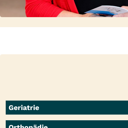
Geriatrie
Orthopädie