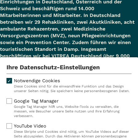
Einrichtungen in Deutschland, Österreich und der
Schweiz und beschäftigen rund 14.000
Mitarbeiterinnen und Mitarbeiter. In Deutschland
betreiben wir 29 Rehakliniken, zwei Akutkliniken, acht
ambulante Rehazentren, zwei Medizinische
Versorgungszentren (MVZ), neun Pflegeeinrichtungen
sowie ein Prevention Center. Zudem führen wir einen
touristischen Standort in Damp. Insgesamt
beschäftigen wir bei VITREA Deutschland über 9.000
Mitarbeiterinnen und Mitarbeiter.
Ihre Datenschutz-Einstellungen
Notwendige Cookies
Diese Cookies sind für die einwandfreie Funktion und das Design
Kliniken
Ambulant
unserer Seiten nötig. Sie speichern keine personenbezogenen Daten.
Reha
Pflege
Google Tag Manager
Google Tag Manager hilft uns, Website-Tools zu verwalten, die
Prävention
Karriere
messen, wie Besucher unsere Seite nutzen und Ihre Erfahrung
verbessern.
VITREA Deutschland
VITREA
YouTube Video
Diese Skripte und Cookies sind nötig, um YouTube Videos auf dieser
Seite abzuspielen. Durch das Aktivieren können personenbezogene