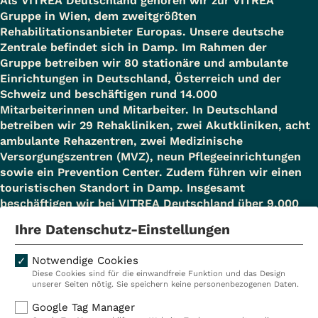
Als VITREA Deutschland gehören wir zur VITREA
Gruppe in Wien, dem zweitgrößten
Rehabilitationsanbieter Europas. Unsere deutsche
Zentrale befindet sich in Damp. Im Rahmen der
Gruppe betreiben wir 80 stationäre und ambulante
Einrichtungen in Deutschland, Österreich und der
Schweiz und beschäftigen rund 14.000
Mitarbeiterinnen und Mitarbeiter. In Deutschland
betreiben wir 29 Rehakliniken, zwei Akutkliniken, acht
ambulante Rehazentren, zwei Medizinische
Versorgungszentren (MVZ), neun Pflegeeinrichtungen
sowie ein Prevention Center. Zudem führen wir einen
touristischen Standort in Damp. Insgesamt
beschäftigen wir bei VITREA Deutschland über 9.000
Mitarbeiterinnen und Mitarbeiter.
Ihre Datenschutz-Einstellungen
Notwendige Cookies
Diese Cookies sind für die einwandfreie Funktion und das Design
Kliniken
Ambulant
unserer Seiten nötig. Sie speichern keine personenbezogenen Daten.
Reha
Pflege
Google Tag Manager