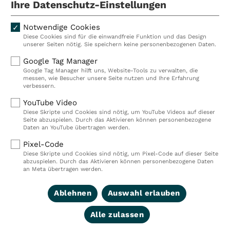
Ihre Datenschutz-Einstellungen
Notwendige Cookies
Diese Cookies sind für die einwandfreie Funktion und das Design
Kliniken
Ambulant
unserer Seiten nötig. Sie speichern keine personenbezogenen Daten.
Reha
Pflege
Google Tag Manager
Google Tag Manager hilft uns, Website-Tools zu verwalten, die
Prävention
Karriere
messen, wie Besucher unsere Seite nutzen und Ihre Erfahrung
verbessern.
VITREA Deutschland
VITREA
YouTube Video
Diese Skripte und Cookies sind nötig, um YouTube Videos auf dieser
Seite abzuspielen. Durch das Aktivieren können personenbezogene
IMPRESSUM
Daten an YouTube übertragen werden.
DATENSCHUTZ
Pixel-Code
COMPLIANCE
Diese Skripte und Cookies sind nötig, um Pixel-Code auf dieser Seite
HINWEISGEBERSYSTEM
abzuspielen. Durch das Aktivieren können personenbezogene Daten
AUFSICHTSBEHÖRDEN
an Meta übertragen werden.
COOKIE EINSTELLUNGEN
Ablehnen
Auswahl erlauben
Alle zulassen
© 2026 VITREA Holding Deutschland GmbH